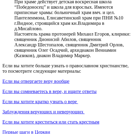
При храме действует детская воскресная школа
“Победоносец” и школа для взрослых. Имеются
приписные храмы: больничный храм вмч. и цел.
Пантелеимона, Елисаветинский храм при ПНИ №10
г.Видное, строящийся храм кн.Владимира в
д.Мисайлово.
Настоятель храма протоиерей Михаил Егоров, клирики:
священник Дионисий Абилов, священник
Александр Шестопалов, священник Дмитрий Орлов,
священник Олег Осадчий, архидиакон Вениамин
(Казиков), диакон Владимир Маркер.
Если вы хотите больше узнать о православном христианстве,
то посмотрите следующие материалы:
Если вы отвергаете веру вообще
Если вы сомневаетесь в вере, и ищите ответы
Если вы хотите кратко узнать о вере
Заблуждения верующих и неверующих
Если вы хотите креститься или стать крестным
Первые шаги в Церкви