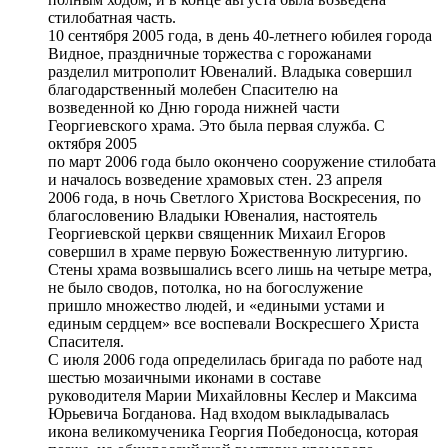
стилобатная часть.
10 сентября 2005 года, в день 40-летнего юбилея города
Видное, праздничные торжества с горожанами
разделил митрополит Ювеналий. Владыка совершил
благодарственный молебен Спасителю на
возведенной ко Дню города нижней части
Георгиевского храма. Это была первая служба. С
октября 2005
по март 2006 года было окончено сооружение стилобата
и началось возведение храмовых стен. 23 апреля
2006 года, в ночь Светлого Христова Воскресения, по
благословению Владыки Ювеналия, настоятель
Георгиевской церкви священник Михаил Егоров
совершил в храме первую Божественную литургию.
Стены храма возвышались всего лишь на четыре метра,
не было сводов, потолка, но на богослужение
пришло множество людей, и «едиными устами и
единым сердцем» все воспевали Воскресшего Христа
Спасителя.
С июля 2006 года определилась бригада по работе над
шестью мозаичными иконами в составе
руководителя Марии Михайловны Кеслер и Максима
Юрьевича Богданова. Над входом выкладывалась
икона великомученика Георгия Победоносца, которая