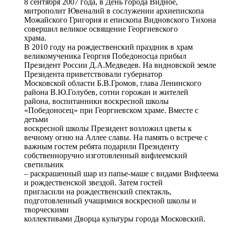
8 сентября 2007 года, в День города Видное,
митрополит Ювеналий в сослужении архиепископа
Можайского Григория и епископа Видновского Тихона
совершил великое освящение Георгиевского
храма.
В 2010 году на рождественский праздник в храм
великомученика Георгия Победоносца прибыл
Президент России Д.А.Медведев. На видновской земле
Президента приветствовали губернатор
Московской области Б.В.Громов, глава Ленинского
района В.Ю.Голубев, сотни горожан и жителей
района, воспитанники воскресной школы
«Победоносец» при Георгиевском храме. Вместе с
детьми
воскресной школы Президент возложил цветы к
вечному огню на Аллее славы. На память о встрече с
важным гостем ребята подарили Президенту
собственноручно изготовленный вифлеемский
светильник
– раскрашенный шар из папье-маше с видами Вифлеема
и рождественской звездой. Затем гостей
пригласили на рождественский спектакль,
подготовленный учащимися воскресной школы и
творческими
коллективами Дворца культуры города Московский.