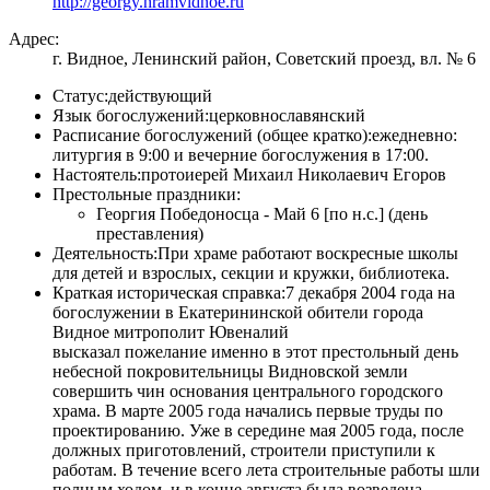
http://georgy.hramvidnoe.ru
Адрес:
г. Видное, Ленинский район, Советский проезд, вл. № 6
Статус:
действующий
Язык богослужений:
церковнославянский
Расписание богослужений (общее кратко):
eжедневно:
литургия в 9:00 и вечерние богослужения в 17:00.
Настоятель:
протоиерей Михаил Николаевич Егоров
Престольные праздники:
Георгия Победоносца - Май 6 [по н.с.] (день
преставления)
Деятельность:
При храме работают воскресные школы
для детей и взрослых, секции и кружки, библиотека.
Краткая историческая справка:
7 декабря 2004 года на
богослужении в Екатерининской обители города
Видное митрополит Ювеналий
высказал пожелание именно в этот престольный день
небесной покровительницы Видновской земли
совершить чин основания центрального городского
храма. В марте 2005 года начались первые труды по
проектированию. Уже в середине мая 2005 года, после
должных приготовлений, строители приступили к
работам. В течение всего лета строительные работы шли
полным ходом, и в конце августа была возведена