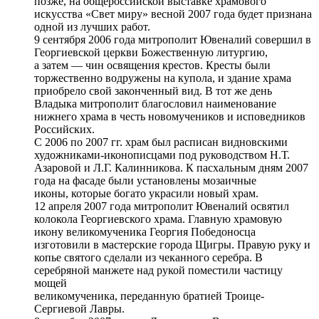
позже, на общероссийской выставке храмового
искусства «Свет миру» весной 2007 года будет признана
одной из лучших работ.
9 сентября 2006 года митрополит Ювеналий совершил в
Георгиевской церкви Божественную литургию,
а затем — чин освящения крестов. Кресты были
торжественно водружены на купола, и здание храма
приобрело свой законченный вид. В тот же день
Владыка митрополит благословил наименование
нижнего храма в честь новомучеников и исповедников
Российских.
С 2006 по 2007 гг. храм был расписан видновскими
художниками-иконописцами под руководством Н.Т.
Азаровой и Л.Г. Калинникова. К пасхальным дням 2007
года на фасаде были установлены мозаичные
иконы, которые богато украсили новый храм.
12 апреля 2007 года митрополит Ювеналий освятил
колокола Георгиевского храма. Главную храмовую
икону великомученика Георгия Победоносца
изготовили в мастерские города Щигры. Правую руку и
копье святого сделали из чеканного серебра. В
серебряной манжете над рукой поместили частицу
мощей
великомученика, переданную братией Троице-
Сергиевой Лавры.