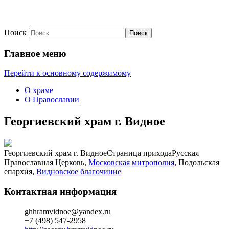
Поиск
Официальный приходской сайт
Георгиевский храм г. Видное
Главное меню
Перейти к основному содержимому
О храме
О Православии
Георгиевский храм г. Видное
Георгиевский храм г. Видное
Страница прихода
Русская
Православная Церковь,
Московская митрополия
, Подольская
епархия,
Видновское благочиние
Контактная информация
ghhramvidnoe@yandex.ru
+7 (498) 547-2958